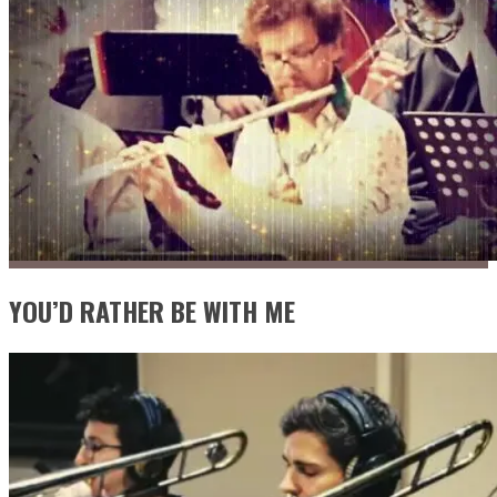
YOU’D RATHER BE WITH ME