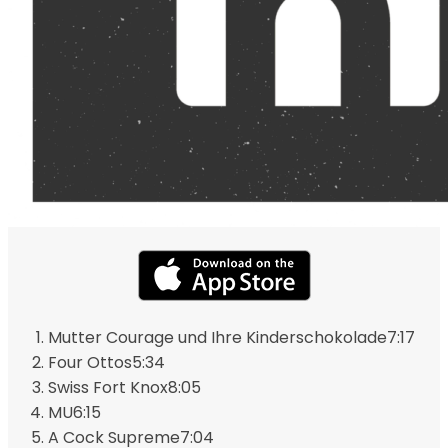
Mutter Courage und Ihre Kinderschokolade
7:17
Four Ottos
5:34
Swiss Fort Knox
8:05
MU
6:15
A Cock Supreme
7:04