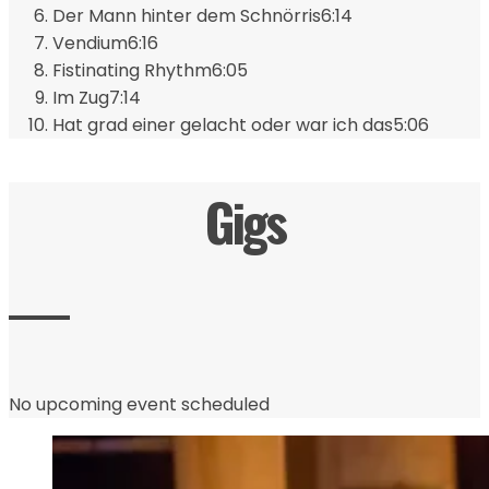
Der Mann hinter dem Schnörris
6:14
Vendium
6:16
Fistinating Rhythm
6:05
Im Zug
7:14
Hat grad einer gelacht oder war ich das
5:06
Gigs
No upcoming event scheduled